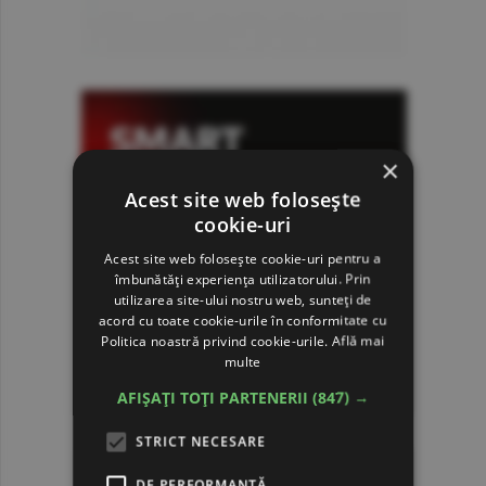
×
Acest site web folosește
cookie-uri
Acest site web folosește cookie-uri pentru a
îmbunătăți experiența utilizatorului. Prin
utilizarea site-ului nostru web, sunteți de
acord cu toate cookie-urile în conformitate cu
Politica noastră privind cookie-urile.
Află mai
multe
AFIȘAȚI TOȚI PARTENERII
(847) →
STRICT NECESARE
DE PERFORMANȚĂ