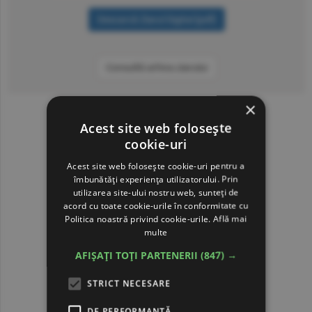
Consultă arhiva ziarului
×
Acest site web folosește
cookie-uri
Acest site web folosește cookie-uri pentru a
îmbunătăți experiența utilizatorului. Prin
utilizarea site-ului nostru web, sunteți de
acord cu toate cookie-urile în conformitate cu
Politica noastră privind cookie-urile.
Află mai
multe
AFIȘAȚI TOȚI PARTENERII
(847) →
STRICT NECESARE
DE PERFORMANȚĂ