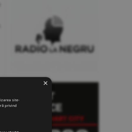
e
×
izarea site-
ră privind