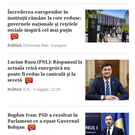
Încrederea europenilor în
instituţii rămâne la cote reduse:
guvernele naţionale şi reţelele
sociale inspiră cel mai puţin
Politică
/Octavian Dan -
6 august
Lucian Rusu (PNL): Răspunsul la
actuala criză energetică nu
poate fi redus la caniculă şi la
secetă
Politică
/Z.B. -
6 august,
21:39
Bogdan Ivan: PSD a rezolvat în
Parlament ce a eşuat Guvernul
Bolojan