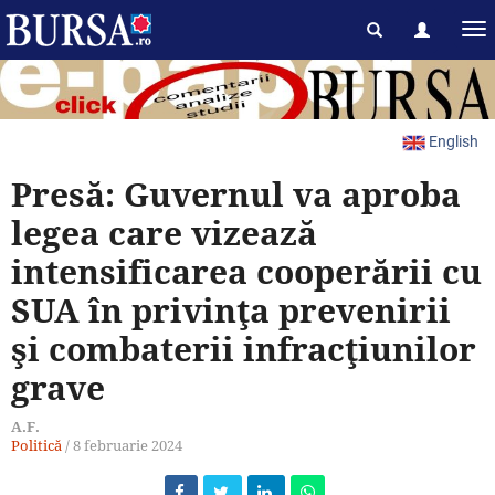
English
Presă: Guvernul va aproba
legea care vizează
intensificarea cooperării cu
SUA în privinţa prevenirii
şi combaterii infracţiunilor
grave
A.F.
Politică
/
8 februarie 2024