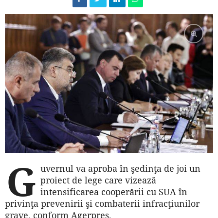
G
uvernul va aproba în şedinţa de joi un
proiect de lege care vizează
intensificarea cooperării cu SUA în
privinţa prevenirii şi combaterii infracţiunilor
grave, conform Agerpres.