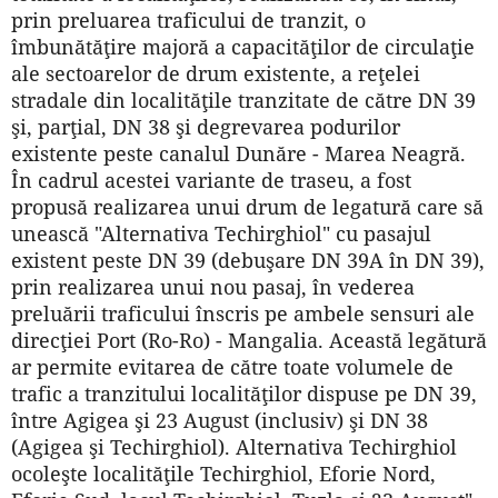
prin preluarea traficului de tranzit, o
îmbunătăţire majoră a capacităţilor de circulaţie
ale sectoarelor de drum existente, a reţelei
stradale din localităţile tranzitate de către DN 39
şi, parţial, DN 38 şi degrevarea podurilor
existente peste canalul Dunăre - Marea Neagră.
În cadrul acestei variante de traseu, a fost
propusă realizarea unui drum de legatură care să
unească "Alternativa Techirghiol" cu pasajul
existent peste DN 39 (debuşare DN 39A în DN 39),
prin realizarea unui nou pasaj, în vederea
preluării traficului înscris pe ambele sensuri ale
direcţiei Port (Ro-Ro) - Mangalia. Această legătură
ar permite evitarea de către toate volumele de
trafic a tranzitului localităţilor dispuse pe DN 39,
între Agigea şi 23 August (inclusiv) şi DN 38
(Agigea şi Techirghiol). Alternativa Techirghiol
ocoleşte localităţile Techirghiol, Eforie Nord,