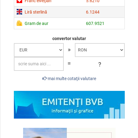
Franc elveţian
5.6210
Liră sterlină
6.1244
Gram de aur
607.9521
convertor valutar
»
=
?
mai multe cotaţii valutare