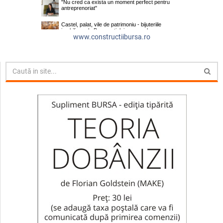
www.constructiibursa.ro