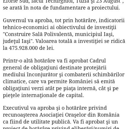
Eforie Sud, lacul Techirghiol, Tuzla şi 23 August",
se arată în nota de fundamentare a proiectului.
Guvernul va aproba, tot prin hotărâre, indicatorii
tehnico-economici ai obiectivului de investiţii
"Construire Sală Polivalentă, municipiul Iaşi,
judeţul Iaşi". Valoarea totală a investiţiei se ridică
la 475.928.000 de lei.
Printr-o altă hotărâre va fi aprobat Cadrul
general de obligaţiuni destinate protejării
mediului înconjurător şi combaterii schimbărilor
climatice, care va permite României să emită
obligaţiuni verzi atât pe piaţa internă, cât şi pe
pieţele internaţionale de capital.
Executivul va aproba şi o hotărâre privind
recunoaşterea Asociaţiei Oraşelor din România
ca fiind de utilitate publică. Va fi aprobat şi un
proiect de hotărâre privind eliberări/numiri de