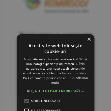
×
Acest site web folosește
cookie-uri
Acest site web folosește cookie-uri pentru a
îmbunătăți experiența utilizatorului. Prin
utilizarea site-ului nostru web, sunteți de
acord cu toate cookie-urile în conformitate cu
Politica noastră privind cookie-urile.
Află mai
multe
AFIȘAȚI TOȚI PARTENERII
(847) →
STRICT NECESARE
DE PERFORMANȚĂ