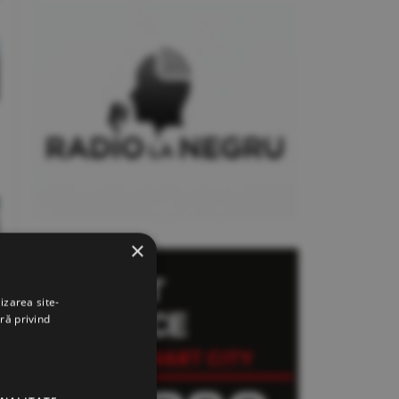
×
izarea site-
ră privind