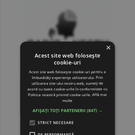
×
Acest site web folosește
cookie-uri
Acest site web folosește cookie-uri pentru a
îmbunătăți experiența utilizatorului. Prin
utilizarea site-ului nostru web, sunteți de
acord cu toate cookie-urile în conformitate cu
Politica noastră privind cookie-urile.
Află mai
multe
AFIȘAȚI TOȚI PARTENERII
(847) →
STRICT NECESARE
DE PERFORMANȚĂ