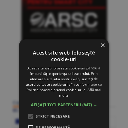
×
Acest site web folosește
cookie-uri
Acest site web folosește cookie-uri pentru a
îmbunătăți experiența utilizatorului. Prin
utilizarea site-ului nostru web, sunteți de
acord cu toate cookie-urile în conformitate cu
Politica noastră privind cookie-urile.
Află mai
multe
Curs valutar BNR
AFIȘAȚI TOȚI PARTENERII
(847) →
05 Aug. 2026
STRICT NECESARE
Euro
5.2489
DE PERFORMANȚĂ