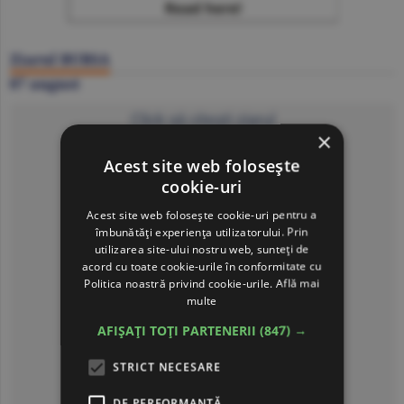
Ziarul BURSA
07 august
Click să citeşti ziarul
×
Acest site web folosește
cookie-uri
Acest site web folosește cookie-uri pentru a
îmbunătăți experiența utilizatorului. Prin
utilizarea site-ului nostru web, sunteți de
acord cu toate cookie-urile în conformitate cu
Politica noastră privind cookie-urile.
Află mai
multe
AFIȘAȚI TOȚI PARTENERII
(847) →
STRICT NECESARE
DE PERFORMANȚĂ