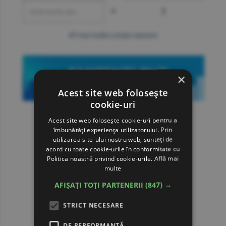
=
?
mai multe cotaţii valutare
×
Acest site web folosește
cookie-uri
Acest site web folosește cookie-uri pentru a
îmbunătăți experiența utilizatorului. Prin
utilizarea site-ului nostru web, sunteți de
acord cu toate cookie-urile în conformitate cu
Politica noastră privind cookie-urile.
Află mai
multe
AFIȘAȚI TOȚI PARTENERII
(847) →
STRICT NECESARE
DE PERFORMANȚĂ