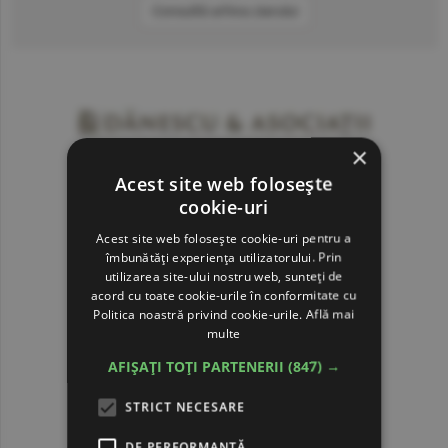
Consultă arhiva ziarului
×
Acest site web folosește
cookie-uri
Acest site web folosește cookie-uri pentru a
îmbunătăți experiența utilizatorului. Prin
utilizarea site-ului nostru web, sunteți de
acord cu toate cookie-urile în conformitate cu
Politica noastră privind cookie-urile.
Află mai
multe
AFIȘAȚI TOȚI PARTENERII
(847) →
STRICT NECESARE
DE PERFORMANȚĂ