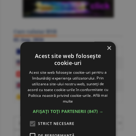
Curs valutar BNR
05 Aug. 2026
×
Euro
5.2489
Acest site web folosește
cookie-uri
Dolar SUA
4.5480
Acest site web folosește cookie-uri pentru a
Franc elveţian
5.6210
îmbunătăți experiența utilizatorului. Prin
utilizarea site-ului nostru web, sunteți de
Liră sterlină
6.1244
acord cu toate cookie-urile în conformitate cu
Politica noastră privind cookie-urile.
Află mai
Gram de aur
607.9521
multe
AFIȘAȚI TOȚI PARTENERII
(847) →
convertor valutar
»
STRICT NECESARE
DE PERFORMANȚĂ