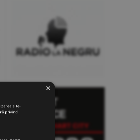
×
izarea site-
ră privind