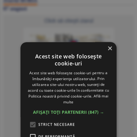
Ziarul BURSA
07 august
Click să citeşti ziarul
×
Acest site web folosește
cookie-uri
Acest site web folosește cookie-uri pentru a
îmbunătăți experiența utilizatorului. Prin
utilizarea site-ului nostru web, sunteți de
acord cu toate cookie-urile în conformitate cu
Politica noastră privind cookie-urile.
Află mai
multe
AFIȘAȚI TOȚI PARTENERII
(847) →
STRICT NECESARE
DE PERFORMANȚĂ