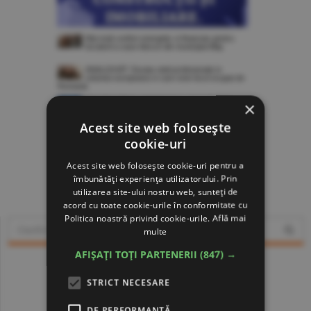
×
Acest site web folosește
cookie-uri
Acest site web folosește cookie-uri pentru a
îmbunătăți experiența utilizatorului. Prin
www.constructiibursa.ro
utilizarea site-ului nostru web, sunteți de
acord cu toate cookie-urile în conformitate cu
Politica noastră privind cookie-urile.
Află mai
multe
AFIȘAȚI TOȚI PARTENERII
(847) →
STRICT NECESARE
DE PERFORMANȚĂ