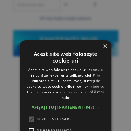
=
?
mai multe cotaţii valutare
×
Acest site web folosește
cookie-uri
Acest site web folosește cookie-uri pentru a
îmbunătăți experiența utilizatorului. Prin
utilizarea site-ului nostru web, sunteți de
acord cu toate cookie-urile în conformitate cu
Politica noastră privind cookie-urile.
Află mai
multe
AFIȘAȚI TOȚI PARTENERII
(847) →
STRICT NECESARE
DE PERFORMANȚĂ