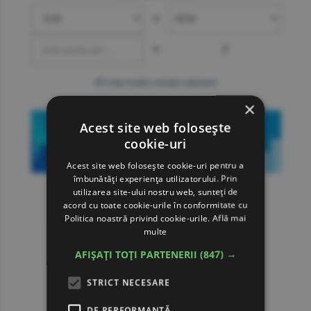
»
=
?
mai multe cotaţii valutare
×
Acest site web folosește
cookie-uri
Acest site web folosește cookie-uri pentru a
îmbunătăți experiența utilizatorului. Prin
utilizarea site-ului nostru web, sunteți de
acord cu toate cookie-urile în conformitate cu
Politica noastră privind cookie-urile.
Află mai
multe
AFIȘAȚI TOȚI PARTENERII
(847) →
STRICT NECESARE
DE PERFORMANȚĂ