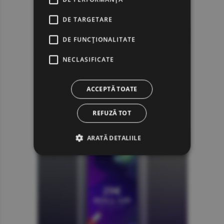
DE TARGETARE
DE FUNCŢIONALITATE
NECLASIFICATE
ACCEPTĂ TOATE
REFUZĂ TOT
ARATĂ DETALIILE