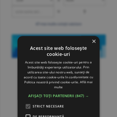
=
?
mai multe cotaţii valutare
×
Acest site web folosește
cookie-uri
Acest site web folosește cookie-uri pentru a
îmbunătăți experiența utilizatorului. Prin
utilizarea site-ului nostru web, sunteți de
acord cu toate cookie-urile în conformitate cu
Politica noastră privind cookie-urile.
Află mai
multe
AFIȘAȚI TOȚI PARTENERII
(847) →
STRICT NECESARE
DE PERFORMANȚĂ