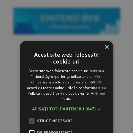
×
Acest site web folosește
cookie-uri
Acest site web folosește cookie-uri pentru a
îmbunătăți experiența utilizatorului. Prin
utilizarea site-ului nostru web, sunteți de
acord cu toate cookie-urile în conformitate cu
Politica noastră privind cookie-urile.
Află mai
multe
AFIȘAȚI TOȚI PARTENERII
(847) →
STRICT NECESARE
DE PERFORMANȚĂ