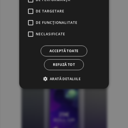
DE TARGETARE
DE FUNCŢIONALITATE
NECLASIFICATE
ACCEPTĂ TOATE
REFUZĂ TOT
ARATĂ DETALIILE