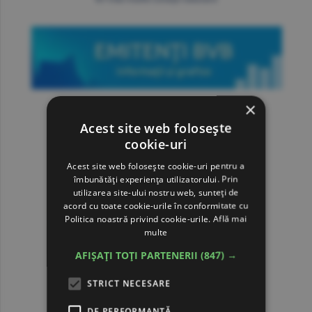
×
Acest site web folosește
cookie-uri
Acest site web folosește cookie-uri pentru a
îmbunătăți experiența utilizatorului. Prin
utilizarea site-ului nostru web, sunteți de
acord cu toate cookie-urile în conformitate cu
Politica noastră privind cookie-urile.
Află mai
multe
AFIȘAȚI TOȚI PARTENERII
(847) →
STRICT NECESARE
DE PERFORMANȚĂ