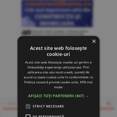
×
Acest site web folosește
cookie-uri
Acest site web folosește cookie-uri pentru a
îmbunătăți experiența utilizatorului. Prin
utilizarea site-ului nostru web, sunteți de
acord cu toate cookie-urile în conformitate cu
Politica noastră privind cookie-urile.
Află mai
www.constructiibursa.ro
multe
AFIȘAȚI TOȚI PARTENERII
(847) →
STRICT NECESARE
DE PERFORMANȚĂ