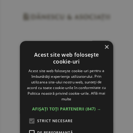
×
Acest site web folosește
cookie-uri
Acest site web folosește cookie-uri pentru a
îmbunătăți experiența utilizatorului. Prin
utilizarea site-ului nostru web, sunteți de
acord cu toate cookie-urile în conformitate cu
Politica noastră privind cookie-urile.
Află mai
multe
AFIȘAȚI TOȚI PARTENERII
(847) →
STRICT NECESARE
DE PERFORMANȚĂ