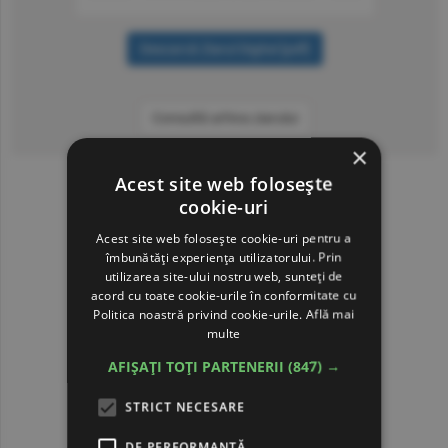
Consultă arhiva ziarului
×
Acest site web folosește
cookie-uri
Acest site web folosește cookie-uri pentru a
îmbunătăți experiența utilizatorului. Prin
utilizarea site-ului nostru web, sunteți de
acord cu toate cookie-urile în conformitate cu
Politica noastră privind cookie-urile.
Află mai
multe
AFIȘAȚI TOȚI PARTENERII
(847) →
STRICT NECESARE
DE PERFORMANȚĂ