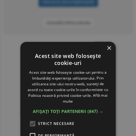
Consultă arhiva ziarului
×
Acest site web folosește
cookie-uri
Acest site web folosește cookie-uri pentru a
îmbunătăți experiența utilizatorului. Prin
utilizarea site-ului nostru web, sunteți de
acord cu toate cookie-urile în conformitate cu
Politica noastră privind cookie-urile.
Află mai
multe
AFIȘAȚI TOȚI PARTENERII
(847) →
STRICT NECESARE
DE PERFORMANȚĂ