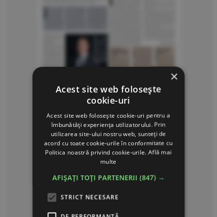
×
Acest site web folosește
cookie-uri
Acest site web folosește cookie-uri pentru a
îmbunătăți experiența utilizatorului. Prin
utilizarea site-ului nostru web, sunteți de
acord cu toate cookie-urile în conformitate cu
Politica noastră privind cookie-urile.
Află mai
multe
AFIȘAȚI TOȚI PARTENERII
(847) →
STRICT NECESARE
DE PERFORMANȚĂ
Consultă arhiva ziarului