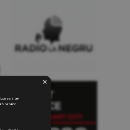
×
izarea site-
ră privind