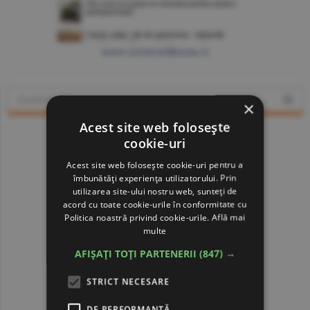
www.constructiibursa.ro
×
Acest site web folosește
cookie-uri
Acest site web folosește cookie-uri pentru a
îmbunătăți experiența utilizatorului. Prin
utilizarea site-ului nostru web, sunteți de
acord cu toate cookie-urile în conformitate cu
Politica noastră privind cookie-urile.
Află mai
multe
AFIȘAȚI TOȚI PARTENERII
(847) →
STRICT NECESARE
DE PERFORMANȚĂ