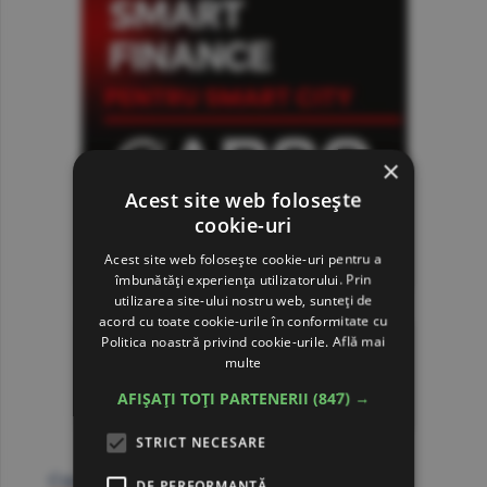
×
Acest site web folosește
cookie-uri
Acest site web folosește cookie-uri pentru a
îmbunătăți experiența utilizatorului. Prin
utilizarea site-ului nostru web, sunteți de
acord cu toate cookie-urile în conformitate cu
Politica noastră privind cookie-urile.
Află mai
multe
AFIȘAȚI TOȚI PARTENERII
(847) →
STRICT NECESARE
Curs valutar BNR
DE PERFORMANȚĂ