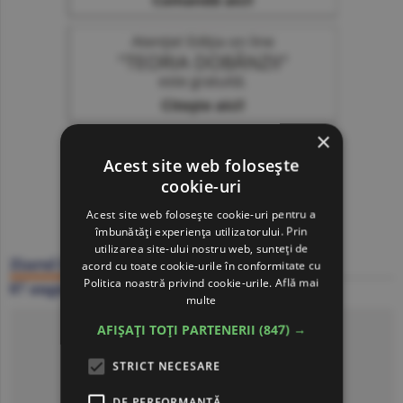
×
Acest site web folosește
cookie-uri
Acest site web folosește cookie-uri pentru a
îmbunătăți experiența utilizatorului. Prin
utilizarea site-ului nostru web, sunteți de
Ziarul BURSA
acord cu toate cookie-urile în conformitate cu
Politica noastră privind cookie-urile.
Află mai
07 august
multe
Click să citeşti ziarul
AFIȘAȚI TOȚI PARTENERII
(847) →
STRICT NECESARE
DE PERFORMANȚĂ