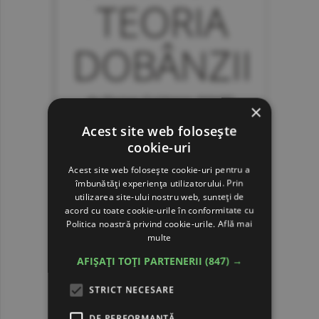
×
Acest site web folosește
cookie-uri
Acest site web folosește cookie-uri pentru a
îmbunătăți experiența utilizatorului. Prin
utilizarea site-ului nostru web, sunteți de
acord cu toate cookie-urile în conformitate cu
Politica noastră privind cookie-urile.
Află mai
multe
AFIȘAȚI TOȚI PARTENERII
(847) →
STRICT NECESARE
DE PERFORMANȚĂ