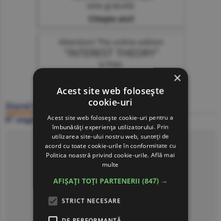
×
Acest site web folosește
cookie-uri
Ziarul BURSA
Acest site web folosește cookie-uri pentru a
07 august
îmbunătăți experiența utilizatorului. Prin
utilizarea site-ului nostru web, sunteți de
Click să citeşti ziarul
acord cu toate cookie-urile în conformitate cu
Politica noastră privind cookie-urile.
Află mai
multe
AFIȘAȚI TOȚI PARTENERII
(847) →
STRICT NECESARE
DE PERFORMANȚĂ