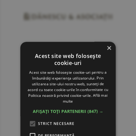
×
Acest site web folosește
cookie-uri
Acest site web folosește cookie-uri pentru a
îmbunătăți experiența utilizatorului. Prin
utilizarea site-ului nostru web, sunteți de
acord cu toate cookie-urile în conformitate cu
Politica noastră privind cookie-urile.
Află mai
multe
AFIȘAȚI TOȚI PARTENERII
(847) →
STRICT NECESARE
DE PERFORMANȚĂ