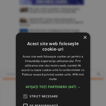
×
Acest site web folosește
cookie-uri
Acest site web folosește cookie-uri pentru a
www.constructiibursa.ro
îmbunătăți experiența utilizatorului. Prin
utilizarea site-ului nostru web, sunteți de
acord cu toate cookie-urile în conformitate cu
Politica noastră privind cookie-urile.
Află mai
multe
AFIȘAȚI TOȚI PARTENERII
(847) →
STRICT NECESARE
DE PERFORMANȚĂ