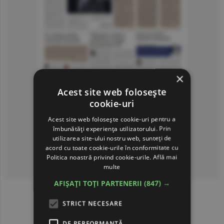
×
Acest site web folosește
cookie-uri
Acest site web folosește cookie-uri pentru a
îmbunătăți experiența utilizatorului. Prin
utilizarea site-ului nostru web, sunteți de
acord cu toate cookie-urile în conformitate cu
Politica noastră privind cookie-urile.
Află mai
Consultă arhiva ziarului
multe
AFIȘAȚI TOȚI PARTENERII
(847) →
STRICT NECESARE
DE PERFORMANȚĂ