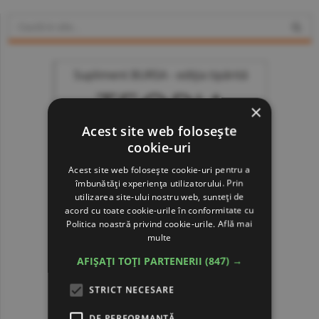
×
Acest site web folosește
cookie-uri
Acest site web folosește cookie-uri pentru a
îmbunătăți experiența utilizatorului. Prin
utilizarea site-ului nostru web, sunteți de
acord cu toate cookie-urile în conformitate cu
Politica noastră privind cookie-urile.
Află mai
multe
AFIȘAȚI TOȚI PARTENERII
(847) →
STRICT NECESARE
DE PERFORMANȚĂ