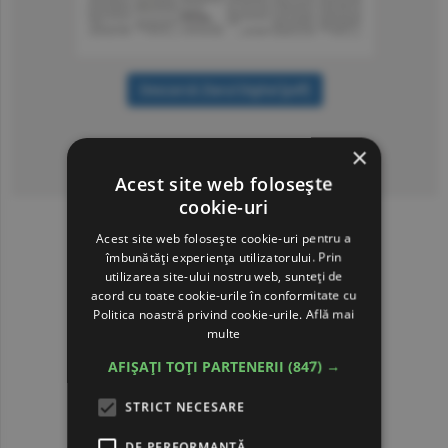
×
Consultă arhiva ziarului
Acest site web folosește
cookie-uri
Acest site web folosește cookie-uri pentru a
îmbunătăți experiența utilizatorului. Prin
utilizarea site-ului nostru web, sunteți de
acord cu toate cookie-urile în conformitate cu
Politica noastră privind cookie-urile.
Află mai
multe
AFIȘAȚI TOȚI PARTENERII
(847) →
STRICT NECESARE
DE PERFORMANȚĂ