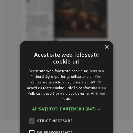
×
Acest site web folosește
cookie-uri
Acest site web folosește cookie-uri pentru a
îmbunătăți experiența utilizatorului. Prin
utilizarea site-ului nostru web, sunteți de
acord cu toate cookie-urile în conformitate cu
Politica noastră privind cookie-urile.
Află mai
multe
AFIȘAȚI TOȚI PARTENERII
(847) →
Consultă arhiva ziarului
STRICT NECESARE
DE PERFORMANȚĂ