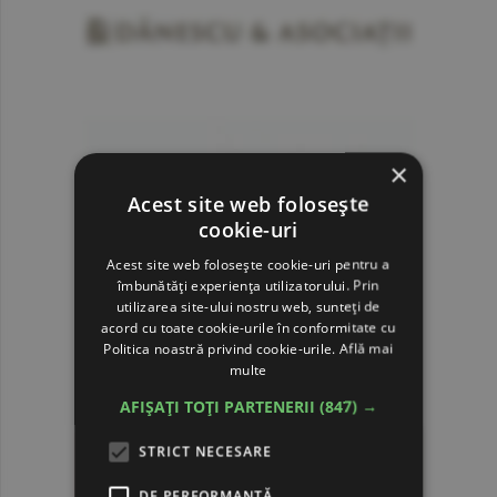
×
Acest site web folosește
cookie-uri
Acest site web folosește cookie-uri pentru a
îmbunătăți experiența utilizatorului. Prin
utilizarea site-ului nostru web, sunteți de
acord cu toate cookie-urile în conformitate cu
Politica noastră privind cookie-urile.
Află mai
multe
AFIȘAȚI TOȚI PARTENERII
(847) →
STRICT NECESARE
DE PERFORMANȚĂ