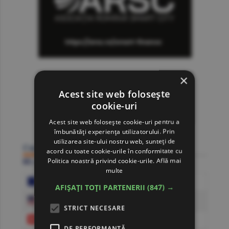
×
Acest site web folosește
cookie-uri
Acest site web folosește cookie-uri pentru a
îmbunătăți experiența utilizatorului. Prin
utilizarea site-ului nostru web, sunteți de
Curs valutar BNR
acord cu toate cookie-urile în conformitate cu
05 Aug. 2026
Politica noastră privind cookie-urile.
Află mai
multe
Euro
5.2489
AFIȘAȚI TOȚI PARTENERII
(847) →
Dolar SUA
4.5480
STRICT NECESARE
Franc elveţian
5.6210
DE PERFORMANȚĂ