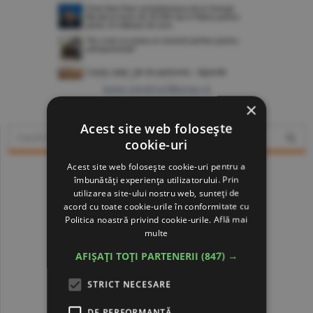
www.constructiibursa.ro
×
Acest site web folosește
cookie-uri
Acest site web folosește cookie-uri pentru a
îmbunătăți experiența utilizatorului. Prin
utilizarea site-ului nostru web, sunteți de
acord cu toate cookie-urile în conformitate cu
Politica noastră privind cookie-urile.
Află mai
multe
AFIȘAȚI TOȚI PARTENERII
(847) →
STRICT NECESARE
DE PERFORMANȚĂ