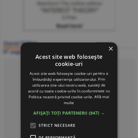
Ziarul BURSA
×
07 august
Acest site web folosește
cookie-uri
Click să citeşti ziarul
Acest site web folosește cookie-uri pentru a
îmbunătăți experiența utilizatorului. Prin
utilizarea site-ului nostru web, sunteți de
acord cu toate cookie-urile în conformitate cu
Politica noastră privind cookie-urile.
Află mai
multe
AFIȘAȚI TOȚI PARTENERII
(847) →
STRICT NECESARE
DE PERFORMANȚĂ