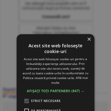
×
Acest site web folosește
cookie-uri
Acest site web folosește cookie-uri pentru a
îmbunătăți experiența utilizatorului. Prin
utilizarea site-ului nostru web, sunteți de
acord cu toate cookie-urile în conformitate cu
Politica noastră privind cookie-urile.
Află mai
multe
Ziarul BURSA
AFIȘAȚI TOȚI PARTENERII
(847) →
07 august
STRICT NECESARE
Click să citeşti ziarul
DE PERFORMANȚĂ