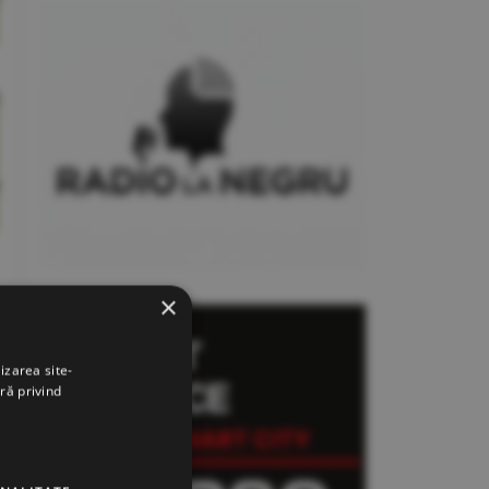
×
izarea site-
ră privind