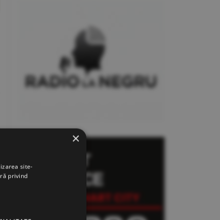
×
izarea site-
ră privind