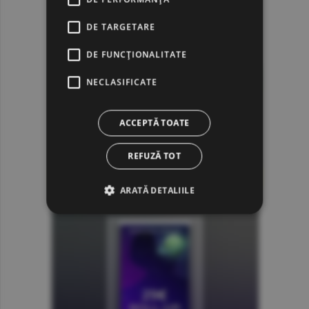
DE TARGETARE
DE FUNCŢIONALITATE
NECLASIFICATE
ACCEPTĂ TOATE
REFUZĂ TOT
ARATĂ DETALIILE