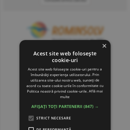
Consultă arhiva ziarului
×
Acest site web folosește
cookie-uri
Acest site web folosește cookie-uri pentru a
îmbunătăți experiența utilizatorului. Prin
utilizarea site-ului nostru web, sunteți de
acord cu toate cookie-urile în conformitate cu
Politica noastră privind cookie-urile.
Află mai
multe
AFIȘAȚI TOȚI PARTENERII
(847) →
STRICT NECESARE
DE PERFORMANȚĂ