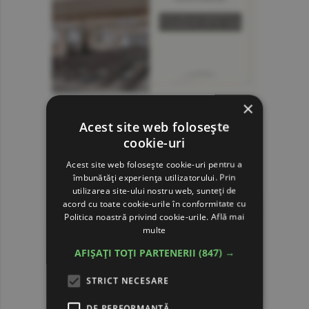
×
Acest site web folosește
cookie-uri
Acest site web folosește cookie-uri pentru a
îmbunătăți experiența utilizatorului. Prin
utilizarea site-ului nostru web, sunteți de
acord cu toate cookie-urile în conformitate cu
Politica noastră privind cookie-urile.
Află mai
multe
AFIȘAȚI TOȚI PARTENERII
(847) →
STRICT NECESARE
DE PERFORMANȚĂ