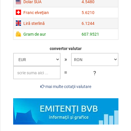
Dolar SUA
4.5480
Franc elveţian
5.6210
Liră sterlină
6.1244
Gram de aur
607.9521
convertor valutar
»
=
?
mai multe cotaţii valutare