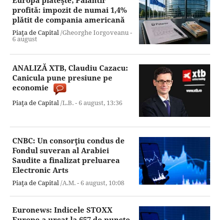
Europa plăteşte, Palantir
profită: impozit de numai 1,4%
plătit de compania americană
Piaţa de Capital
/Gheorghe Iorgoveanu -
6 august
ANALIZĂ XTB, Claudiu Cazacu:
Canicula pune presiune pe
economie
Piaţa de Capital
/L.B. -
6 august,
13:36
CNBC: Un consorţiu condus de
Fondul suveran al Arabiei
Saudite a finalizat preluarea
Electronic Arts
Piaţa de Capital
/A.M. -
6 august,
10:08
Euronews: Indicele STOXX
Europe a urcat la 657 de puncte