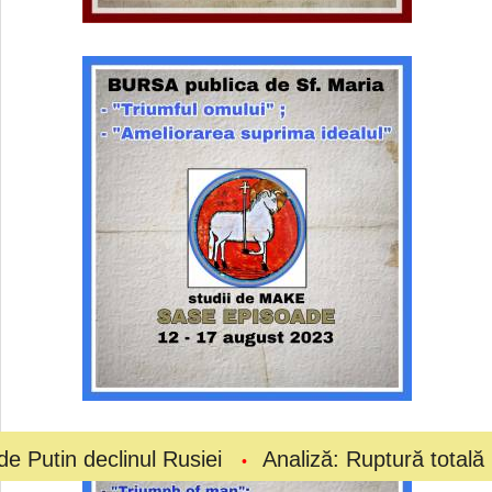
linul Rusiei
Analiză: Ruptură totală la vârful fot