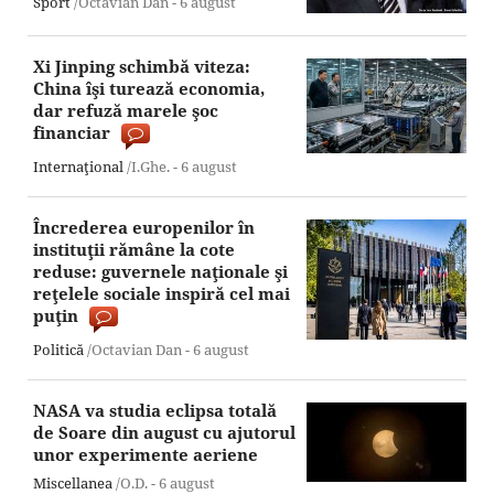
Sport
/Octavian Dan -
6 august
Xi Jinping schimbă viteza:
China îşi turează economia,
dar refuză marele şoc
financiar
Internaţional
/I.Ghe. -
6 august
Încrederea europenilor în
instituţii rămâne la cote
reduse: guvernele naţionale şi
reţelele sociale inspiră cel mai
puţin
Politică
/Octavian Dan -
6 august
NASA va studia eclipsa totală
de Soare din august cu ajutorul
unor experimente aeriene
Miscellanea
/O.D. -
6 august