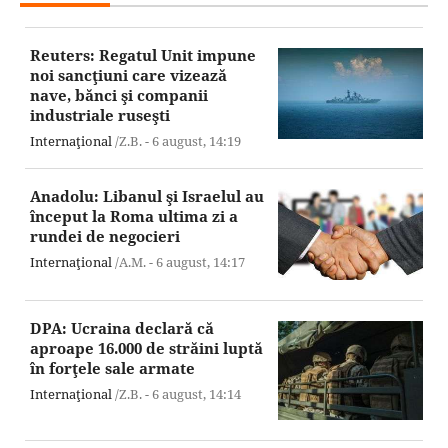
Reuters: Regatul Unit impune
noi sancţiuni care vizează
nave, bănci şi companii
industriale ruseşti
Internaţional
/Z.B. -
6 august,
14:19
Anadolu: Libanul şi Israelul au
început la Roma ultima zi a
rundei de negocieri
Internaţional
/A.M. -
6 august,
14:17
DPA: Ucraina declară că
aproape 16.000 de străini luptă
în forţele sale armate
Internaţional
/Z.B. -
6 august,
14:14