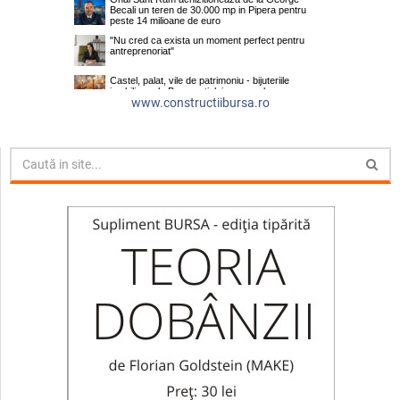
www.constructiibursa.ro