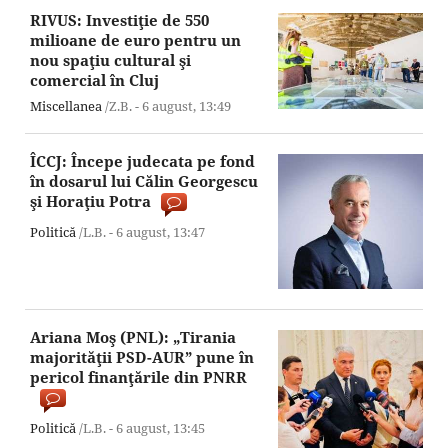
RIVUS: Investiţie de 550
milioane de euro pentru un
nou spaţiu cultural şi
comercial în Cluj
Miscellanea
/Z.B. -
6 august,
13:49
ÎCCJ: Începe judecata pe fond
în dosarul lui Călin Georgescu
şi Horaţiu Potra
Politică
/L.B. -
6 august,
13:47
Ariana Moş (PNL): „Tirania
majorităţii PSD-AUR” pune în
pericol finanţările din PNRR
Politică
/L.B. -
6 august,
13:45